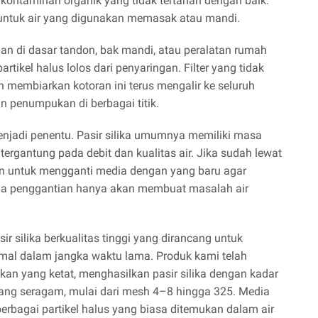
t kontaminan organik yang tidak tertahan dengan baik.
 untuk air yang digunakan memasak atau mandi.
an di dasar tandon, bak mandi, atau peralatan rumah
rtikel halus lolos dari penyaringan. Filter yang tidak
membiarkan kotoran ini terus mengalir ke seluruh
 penumpukan di berbagai titik.
 menjadi penentu. Pasir silika umumnya memiliki masa
tergantung pada debit dan kualitas air. Jika sudah lewat
kan untuk mengganti media dengan yang baru agar
unda penggantian hanya akan membuat masalah air
ir silika berkualitas tinggi yang dirancang untuk
imal dalam jangka waktu lama. Produk kami telah
an yang ketat, menghasilkan pasir silika dengan kadar
yang seragam, mulai dari mesh 4–8 hingga 325. Media
erbagai partikel halus yang biasa ditemukan dalam air