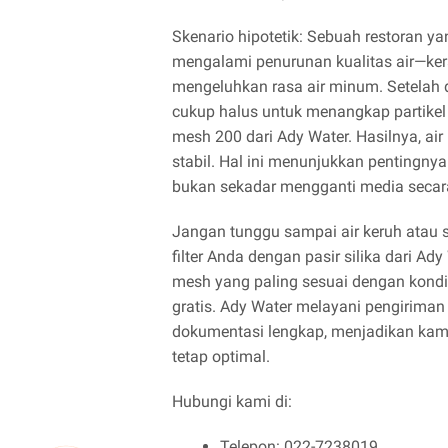
Skenario hipotetik: Sebuah restoran y
mengalami penurunan kualitas air—kera
mengeluhkan rasa air minum. Setelah d
cukup halus untuk menangkap partikel 
mesh 200 dari Ady Water. Hasilnya, air
stabil. Hal ini menunjukkan pentingny
bukan sekadar mengganti media secara 
Jangan tunggu sampai air keruh atau s
filter Anda dengan pasir silika dari 
mesh yang paling sesuai dengan kondis
gratis. Ady Water melayani pengiriman
dokumentasi lengkap, menjadikan kami 
tetap optimal.
Hubungi kami di:
Telepon: 022-7238019