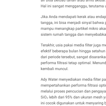
air bisa berbau tanah atau amis akiba
Hal ini sangat mengganggu, terutama
Jika Anda mendapati kerak atau endap
tangga, ini bisa menjadi sinyal bahwa pa
mampu menangkap partikel mikro akan 
sistem rumah tangga dan menyebabkan
Terakhir, usia pakai media filter juga
efektif beberapa bulan hingga setahun 
dari periode tersebut, sangat disaran
performa filtrasi tetap optimal. Men
kembali muncul.
Ady Water menyediakan media filter pas
mempertahankan performa filtrasi opt
melalui proses pencucian dan pengayak
SiO₂ lebih dari 95% dan ukuran mesh 
ini cocok digunakan untuk menyaring b