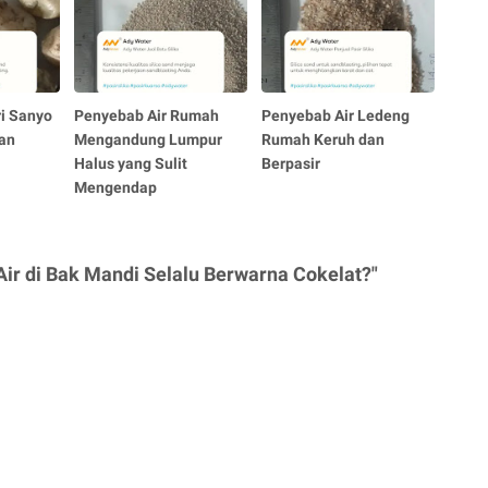
i Sanyo
Penyebab Air Rumah
Penyebab Air Ledeng
dan
Mengandung Lumpur
Rumah Keruh dan
Halus yang Sulit
Berpasir
Mengendap
ir di Bak Mandi Selalu Berwarna Cokelat?"