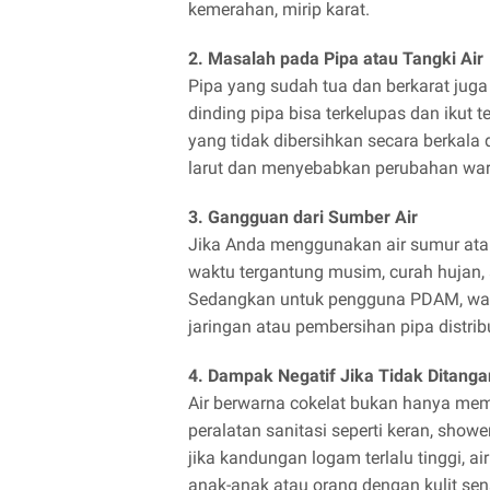
kemerahan, mirip karat.
2. Masalah pada Pipa atau Tangki Air
Pipa yang sudah tua dan berkarat juga
dinding pipa bisa terkelupas dan ikut t
yang tidak dibersihkan secara berka
larut dan menyebabkan perubahan warn
3. Gangguan dari Sumber Air
Jika Anda menggunakan air sumur atau 
waktu tergantung musim, curah hujan, a
Sedangkan untuk pengguna PDAM, warn
jaringan atau pembersihan pipa distri
4. Dampak Negatif Jika Tidak Ditanga
Air berwarna cokelat bukan hanya mem
peralatan sanitasi seperti keran, show
jika kandungan logam terlalu tinggi, ai
anak-anak atau orang dengan kulit sens